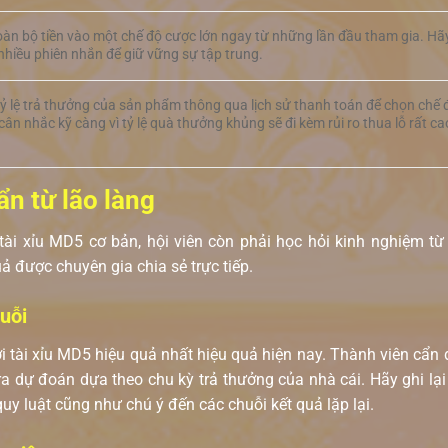
oàn bộ tiền vào một chế độ cược lớn ngay từ những lần đầu tham gia. Hã
o nhiều phiên nhắn để giữ vững sự tập trung.
tỷ lệ trả thưởng của sản phẩm thông qua lịch sử thanh toán để chọn chế 
cân nhắc kỹ càng vì tỷ lệ quà thưởng khủng sẽ đi kèm rủi ro thua lỗ rất ca
n từ lão làng
ài xỉu MD5 cơ bản, hội viên còn phải học hỏi kinh nghiệm từ
uả được chuyên gia chia sẻ trực tiếp.
huỗi
i tài xỉu MD5 hiệu quả nhất hiệu quả hiện nay. Thành viên cẩn
a dự đoán dựa theo chu kỳ trả thưởng của nhà cái. Hãy ghi lại
uy luật cũng như chú ý đến các chuỗi kết quả lặp lại.