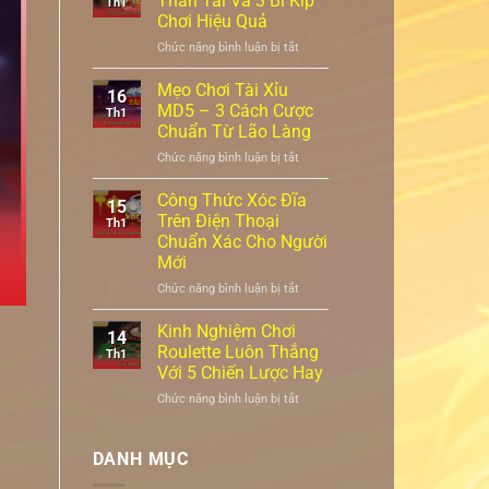
Thần Tài Và 3 Bí Kíp
Th1
Dễ
Chơi Hiệu Quả
Trúng
ở
Chức năng bình luận bị tắt
Thưởng
Khung
Cho
Giờ
Hội
Mẹo Chơi Tài Xỉu
16
Nổ
Viên
MD5 – 3 Cách Cược
Th1
Hũ
Mới
Chuẩn Từ Lão Làng
Thần
Của
ở
Chức năng bình luận bị tắt
Tài
UU88
Mẹo
Và
Chơi
3
Công Thức Xóc Đĩa
15
Tài
Bí
Trên Điện Thoại
Th1
Xỉu
Kíp
Chuẩn Xác Cho Người
MD5
Chơi
Mới
–
Hiệu
3
Quả
ở
Chức năng bình luận bị tắt
Cách
Công
Cược
Thức
Kinh Nghiệm Chơi
14
Chuẩn
Xóc
Roulette Luôn Thắng
Th1
Từ
Đĩa
Với 5 Chiến Lược Hay
Lão
Trên
Làng
ở
Chức năng bình luận bị tắt
Điện
Kinh
Thoại
Nghiệm
Chuẩn
Chơi
Xác
DANH MỤC
Roulette
Cho