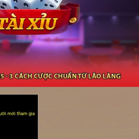
ười mới tham gia