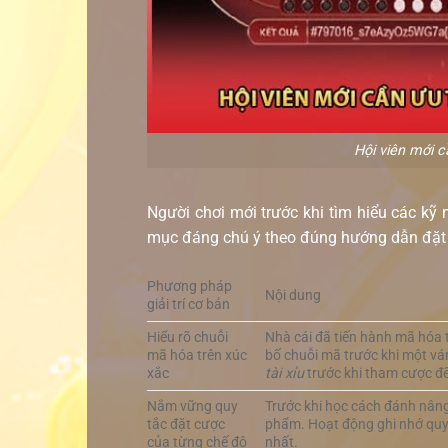
Hội viên mới 
Người chơi mới trước khi tìm hiểu các kỹ
mục đáng chú ý theo đúng hướng dẫn đặt
Phương pháp
Nội dung
giải trí cơ bản
Hiểu rõ chuỗi
Nhà cái đã tiến hành mã hóa 
mã hóa trên xúc
bố chuỗi mã trước khi một vá
xắc
tài xỉu
trước khi tham cược để
Nắm vững quy
Trước khi học cách đánh nâng 
tắc đặt cược
phẩm. Hoạt động ghi nhớ quy
của từng chế độ
nhất.