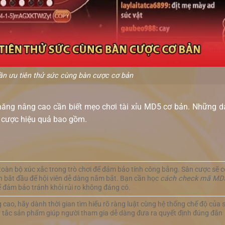
cần ưu tiên thử sức cùng bàn cược cơ bản
 năng nâng cao cần biết mẹo chơi tài xỉu MD5 cơ bản. Những 
 cược hiệu quả bao gồm.
toàn bộ xúc xắc trong trò chơi để đảm bảo tính công bằng. Sân cược sẽ 
n bắt đầu để hội viên dễ dàng nắm bắt. Bạn cần học
cách check mã MD
 đảm bảo tránh khỏi rủi ro không đáng có.
cao, hãy dành thời gian tìm hiểu rõ ràng luật cùng hệ thống chế độ của 
 tắc sản phẩm giúp người tham gia dễ dàng đưa ra quyết định đúng đắn