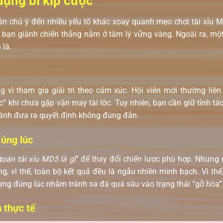
dụng bí kíp cược
 cần chú ý đến nhiều yếu tố khác xoay quanh mẹo chơi tài xỉu 
p bạn giành chiến thắng nằm ở tâm lý vững vàng. Ngoài ra, mộ
 là.
 vì tham gia giải trí theo cảm xúc. Hội viên mới thường liên
” khi chưa gặp vận may tài lộc. Tuy nhiên, bạn cần giữ tỉnh tá
ránh đưa ra quyết định không đúng đắn.
đúng lúc
toán tài xỉu MD5 là gì
” để thay đổi chiến lược phù hợp. Nhưng
g, vì thế, toàn bộ kết quả đều là ngẫu nhiên minh bạch. Vì thế
dừng đúng lúc nhằm tránh sa đà quá sâu vào trạng thái “gỡ hòa”
 thực tế