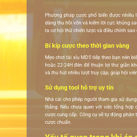
Phương pháp cược phổ biến được nhiều l
dàng thu hồi vốn và kiếm lời cực khủng sa
ra cơ hội thử chiến lược và điều chỉnh sa
Bí kíp cược theo thời gian vàng
Mẹo chơi tài xỉu MD5 tiếp theo bạn nên bi
hoặc 22-24H đên để thuận lợi thư giãn kh
và thu hút nhiều lượt truy cập, giúp hội vi
Sử dụng tool hỗ trợ uy tín
Nhà cái cho phép người tham gia sử dụng
thắng. Nếu chưa quen với việc tổng hợp 
cược cung cấp. Công cụ sẽ tự động phân tí
cược chuẩn.