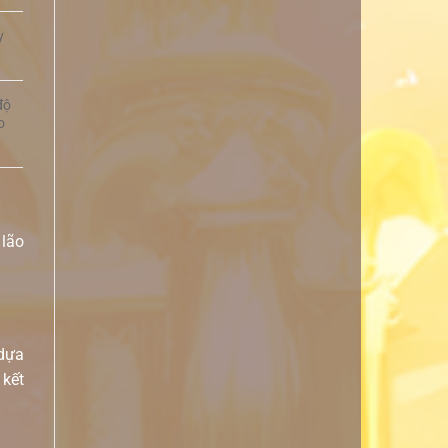
y
độ
o
 lão
 dựa
 kết