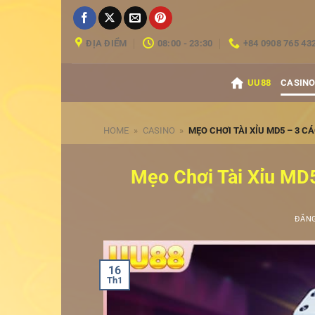
Bỏ
qua
nội
ĐỊA ĐIỂM
08:00 - 23:30
+84 0908 765 43
dung
UU88
CASIN
HOME
»
CASINO
»
MẸO CHƠI TÀI XỈU MD5 – 3 
Mẹo Chơi Tài Xỉu MD
ĐĂN
16
Th1