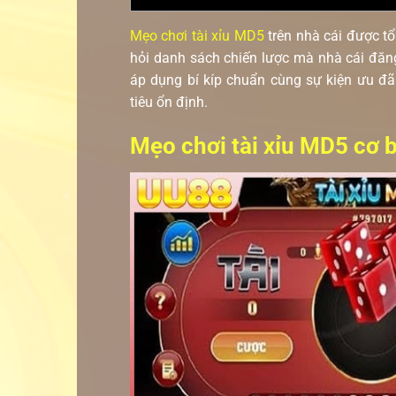
Mẹo chơi tài xỉu MD5
trên nhà cái được t
hỏi danh sách chiến lược mà nhà cái đăng 
áp dụng bí kíp chuẩn cùng sự kiện ưu đ
tiêu ổn định.
Mẹo chơi tài xỉu MD5 cơ 