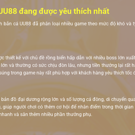
 UU88 đang được yêu thích nhất
nh bắn cá UU88 đã phân loại nhiều game theo mức độ khó và t
hiết kế với chủ đề rồng biển hấp dẫn với nhiều boss lớn xuất
 lớn và thường có sức chịu đòn lâu, nhưng tiền thưởng lại rất 
súng trong game này rất phù hợp với khách hàng yêu thích tốc 
 bản đồ đại dương rộng lớn và số lượng cá đông, di chuyển qua
au, giúp người chơi có thêm cơ hội để nhân điểm trong thời gi
 nhanh và săn thêm nhiều phần thưởng phụ.