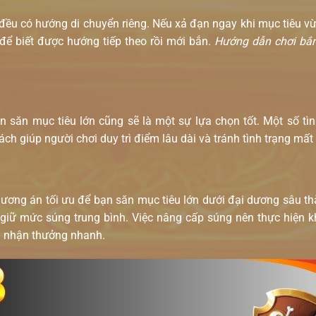
đều có hướng di chuyển riêng. Nếu xả đạn ngay khi mục tiêu vừa
để biết được hướng tiếp theo rồi mới bắn.
Hướng dẫn chơi bắ
n săn mục tiêu lớn cũng sẽ là một sự lựa chọn tốt. Một số tì
ách giúp người chơi duy trì điểm lâu dài và tránh tình trạng m
ương án tối ưu để bạn săn mục tiêu lớn dưới đại dương sâu t
giữ mức súng trung bình. Việc nâng cấp súng nên thực hiện kh
và nhận thưởng nhanh.