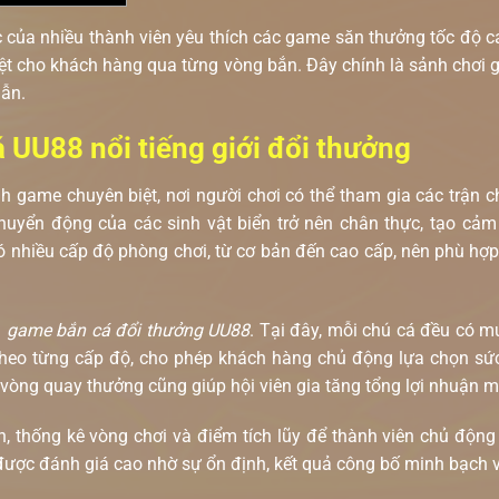
 của nhiều thành viên yêu thích các game săn thưởng tốc độ ca
rõ rệt cho khách hàng qua từng vòng bắn. Đây chính là sảnh chơ
dẫn.
UU88 nổi tiếng giới đổi thưởng
game chuyên biệt, nơi người chơi có thể tham gia các trận ch
chuyển động của các sinh vật biển trở nên chân thực, tạo cả
ó nhiều cấp độ phòng chơi, từ cơ bản đến cao cấp, nên phù hợ
a
game bắn cá đổi thưởng UU88
. Tại đây, mỗi chú cá đều có m
theo từng cấp độ, cho phép khách hàng chủ động lựa chọn sứ
y vòng quay thưởng cũng giúp hội viên gia tăng tổng lợi nhuận m
ch, thống kê vòng chơi và điểm tích lũy để thành viên chủ động
ợc đánh giá cao nhờ sự ổn định, kết quả công bố minh bạch và