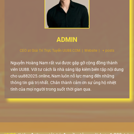
ADMIN
CEO
at
Giải Trí Trực Tuyến UU88.COM
|
Website
|
+ posts
Nguyễn Hoàng Nam rất vui được gặp gỡ cộng đồng thành
viên UU88. Với tư cách là nhà sáng lập kiêm biên tập nội dung
cho uu882025.online, Nam luôn nỗ lực mang đến những
thông tin giá trị nhất. Chân thành cảm ơn sự ủng hộ nhiệt
tình của mọi người trong suốt thời gian qua.