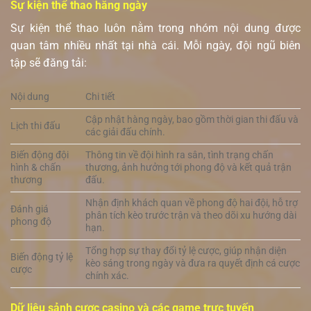
Sự kiện thể thao hằng ngày
Sự kiện thể thao luôn nằm trong nhóm nội dung được
quan tâm nhiều nhất tại nhà cái. Mỗi ngày, đội ngũ biên
tập sẽ đăng tải:
Nội dung
Chi tiết
Cập nhật hàng ngày, bao gồm thời gian thi đấu và
Lịch thi đấu
các giải đấu chính.
Biến động đội
Thông tin về đội hình ra sân, tình trạng chấn
hình & chấn
thương, ảnh hưởng tới phong độ và kết quả trận
thương
đấu.
Nhận định khách quan về phong độ hai đội, hỗ trợ
Đánh giá
phân tích kèo trước trận và theo dõi xu hướng dài
phong độ
hạn.
Tổng hợp sự thay đổi tỷ lệ cược, giúp nhận diện
Biến động tỷ lệ
kèo sáng trong ngày và đưa ra quyết định cá cược
cược
chính xác.
Dữ liệu sảnh cược casino và các game trực tuyến