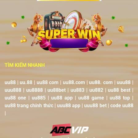
TÌM KIẾM NHANH
uu88 | uu.88 |
uu88
com |
uu88
.com |
uu88
. com | u
uu88 |
uuu888 | uu8888 | uu88bet | uu883 | uu882 | uu88 best |
uu88 one | uu885 | uu88 app | uu88 game | uu88 top |
uu88 trang chính thức | uuu88 app | uuu88 bet | code uu88
|