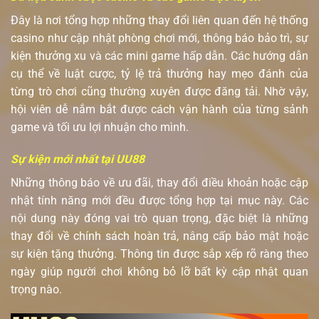
Đây là nơi tổng hợp những thay đổi liên quan đến hệ thống
casino như cập nhật phòng chơi mới, thông báo bảo trì, sự
kiện thưởng xu và các mini game hấp dẫn. Các hướng dẫn
cụ thể về luật cược, tỷ lệ trả thưởng hay mẹo đánh của
từng trò chơi cũng thường xuyên được đăng tải. Nhờ vậy,
hội viên dễ nắm bắt được cách vận hành của từng sảnh
game và tối ưu lợi nhuận cho mình.
Sự kiện mới nhất tại UU88
Những thông báo về ưu đãi, thay đổi điều khoản hoặc cập
nhật tính năng mới đều được tổng hợp tại mục này. Các
nội dung này đóng vai trò quan trọng, đặc biệt là những
thay đổi về chính sách hoàn trả, nâng cấp bảo mật hoặc
sự kiện tặng thưởng. Thông tin được sắp xếp rõ ràng theo
ngày giúp người chơi không bỏ lỡ bất kỳ cập nhật quan
trọng nào.