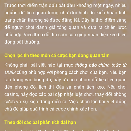
Trước thời điểm trận đấu bắt đầu khoảng một ngày, nhiều
nguồn dữ liệu quan trọng như đội hình dự kiến hoặc tình
trạng chấn thương sẽ được đăng tải. Đây là thời điểm vàng
để người chơi đánh giá tổng quan và đưa ra chiến lược
phù hợp. Việc theo dõi tin sớm còn giúp nhận diện kèo biến
động bất thường.
Chọn lọc tin theo môn cá cược bạn đang quan tâm
Không phải bài viết nào tại mục
thông báo chính thức từ
UU88
cũng phù hợp với phong cách chơi của bạn. Nếu bạn
tập trung vào bóng đá, hãy ưu tiên nhóm dữ liệu liên quan
đến phong độ, lịch thi đấu và phân tích kèo. Nếu chơi
casino, hãy đọc các bài cập nhật luật chơi, thay đổi phòng
cược và sự kiện đang diễn ra. Việc chọn lọc bài viết đúng
chủ đề giúp quá trình cá cược chính xác hơn.
Theo dõi các bài phân tích dài hạn