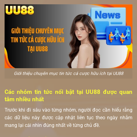
Giới thiệu chuyên mục tin tức cá cược hữu ích tại UU88
Các nhóm tin tức nổi bật tại UU88 được quan
tâm nhiều nhất
Trước khi đi sâu vào từng nhóm, người đọc cần hiểu rằng
các dữ liệu này được cập nhật liên tục theo ngày nhằm
mang lại cái nhìn đúng nhất về từng chủ đề.