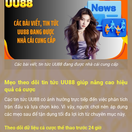
Các bài viết, tin tức UU88 đang được nhà cái cung cấp
Mẹo theo dõi tin tức UU88 giúp nâng cao hiệu
quả cá cược
Các tin tức UU88 có ảnh hưởng trực tiếp đến việc phân tích
trận đấu và lựa chọn kèo. Vì vậy, người chơi nên áp dụng
các mẹo sau để tận dụng tối đa lợi ích từ chuyên mục này.
Theo dõi dữ liệu cá cược thể thao trước 24 giờ