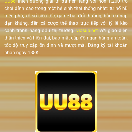
UU88
thiên đường giải trí đa nền tảng với hơn 1.200 trò
chơi đỉnh cao trong một hệ sinh thái thống nhất: từ nổ hũ
triệu phú, xổ số siêu tốc, game bài đổi thưởng, bắn cá nạp
đạn khủng, đến cá cược thể thao trực tiếp với tỷ lệ kèo
cạnh tranh hàng đầu thị trường.
viasub.net
với giao diện
thân thiện và hiện đại, bảo mật cấp độ ngân hàng an toàn,
tốc dộ truy cập ổn định và mượt mà. Đăng ký tài khoản
nhận ngay 188K.