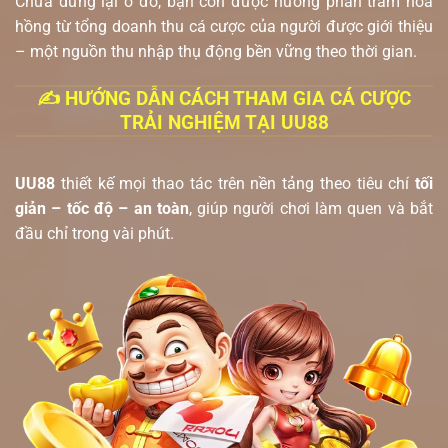
Chưa dừng lại ở đó, bạn còn được hưởng phần trăm hoa
hồng từ tổng doanh thu cá cược của người được giới thiệu
– một nguồn thu nhập thụ động bền vững theo thời gian.
✍️ HƯỚNG DẪN CÁCH THAM GIA CÁ CƯỢC
TRẢI NGHIỆM TẠI UU88
UU88
thiết kế mọi thao tác trên nền tảng theo tiêu chí
tối
giản – tốc độ – an toàn
, giúp người chơi làm quen và bắt
đầu chỉ trong vài phút.