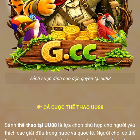
sảnh cược đỉnh cao độc quyền tại uu88
CÁ CƯỢC THỂ THAO UU88
Sảnh
thể thao tại UU88
là lựa chọn phù hợp cho người yêu
thích các giải đấu trong nước và quốc tế. Người chơi có thể