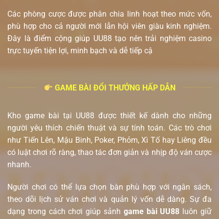
Các phòng cược được phân chia linh hoạt theo mức vốn,
phù hợp cho cả người mới lẫn hội viên giàu kinh nghiệm.
Đây là điểm cộng giúp UU88 tạo nên trải nghiệm casino
trực tuyến tiện lợi, minh bạch và dễ tiếp cậ
GAME BÀI ĐỔI THƯỞNG HẤP DẪN
Kho game bài tại UU88 được thiết kế dành cho những
người yêu thích chiến thuật và sự tính toán. Các trò chơi
như Tiến Lên, Mậu Binh, Poker, Phỏm, Xì Tố hay Liêng đều
có luật chơi rõ ràng, thao tác đơn giản và nhịp độ ván cược
nhanh.
Người chơi có thể lựa chọn bàn phù hợp với ngân sách,
theo dõi lịch sử ván chơi và quản lý vốn dễ dàng. Sự đa
dạng trong cách chơi giúp sảnh
game bài UU88
luôn giữ