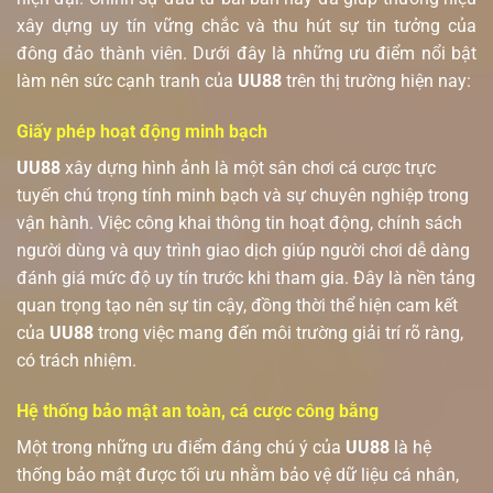
xây dựng uy tín vững chắc và thu hút sự tin tưởng của
đông đảo thành viên. Dưới đây là những ưu điểm nổi bật
làm nên sức cạnh tranh của
UU88
trên thị trường hiện nay:
Giấy phép hoạt động minh bạch
UU88
xây dựng hình ảnh là một sân chơi cá cược trực
tuyến chú trọng tính minh bạch và sự chuyên nghiệp trong
vận hành. Việc công khai thông tin hoạt động, chính sách
người dùng và quy trình giao dịch giúp người chơi dễ dàng
đánh giá mức độ uy tín trước khi tham gia. Đây là nền tảng
quan trọng tạo nên sự tin cậy, đồng thời thể hiện cam kết
của
UU88
trong việc mang đến môi trường giải trí rõ ràng,
có trách nhiệm.
Hệ thống bảo mật an toàn, cá cược công bằng
Một trong những ưu điểm đáng chú ý của
UU88
là hệ
thống bảo mật được tối ưu nhằm bảo vệ dữ liệu cá nhân,