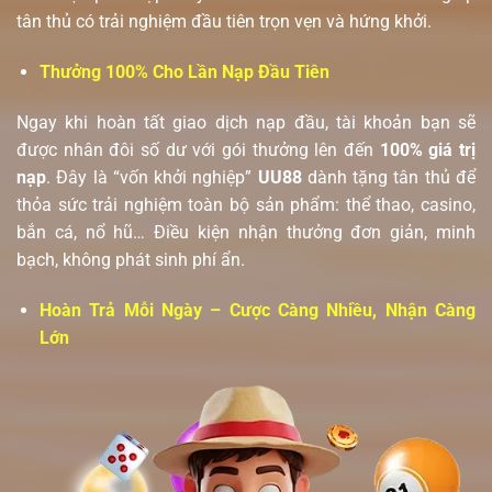
tân thủ có trải nghiệm đầu tiên trọn vẹn và hứng khởi.
Thưởng 100% Cho Lần Nạp Đầu Tiên
Ngay khi hoàn tất giao dịch nạp đầu, tài khoản bạn sẽ
được nhân đôi số dư với gói thưởng lên đến
100% giá trị
nạp
. Đây là “vốn khởi nghiệp”
UU88
dành tặng tân thủ để
thỏa sức trải nghiệm toàn bộ sản phẩm: thể thao, casino,
bắn cá, nổ hũ… Điều kiện nhận thưởng đơn giản, minh
bạch, không phát sinh phí ẩn.
Hoàn Trả Mỗi Ngày – Cược Càng Nhiều, Nhận Càng
Lớn