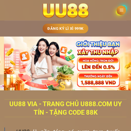
Bỏ
qua
nội
dung
ĐĂNG KÝ LÌ XÌ 999K
UU88 VIA - TRANG CHỦ U888.COM UY
TÍN - TẶNG CODE 88K