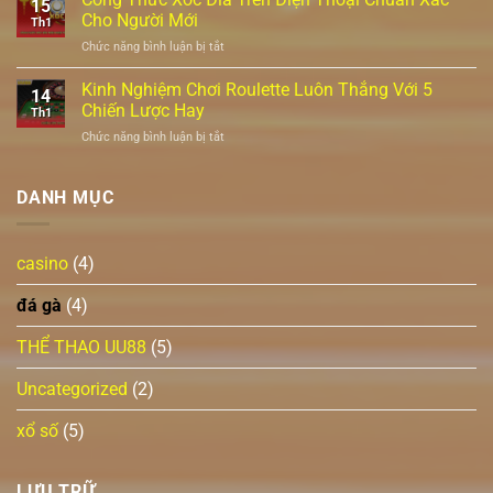
15
Tài
3
Cho Người Mới
Th1
Xỉu
Bí
ở
Chức năng bình luận bị tắt
MD5
Kíp
Công
–
Chơi
Thức
Kinh Nghiệm Chơi Roulette Luôn Thắng Với 5
3
Hiệu
14
Xóc
Cách
Chiến Lược Hay
Quả
Th1
Đĩa
Cược
ở
Chức năng bình luận bị tắt
Trên
Chuẩn
Kinh
Điện
Từ
Nghiệm
Thoại
Lão
Chơi
DANH MỤC
Chuẩn
Làng
Roulette
Xác
Luôn
Cho
Thắng
Người
casino
(4)
Với
Mới
5
đá gà
(4)
Chiến
Lược
Hay
THỂ THAO UU88
(5)
Uncategorized
(2)
xổ số
(5)
LƯU TRỮ