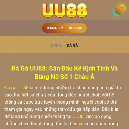
Bỏ
qua
nội
dung
ĐĂNG KÝ LÌ XÌ 999K
HOME
»
ĐÁ GÀ
Đá Gà UU88: Sàn Đấu Kê Kịch Tính Và
Bùng Nổ Số 1 Châu Á
Đá gà UU88
là một trong những trò chơi mang tính giải trí
cao, thu hút sự chú ý của đông đảo người chơi. Với hệ
thống cá cược trực tuyến thông minh, người chơi có thể
tham gia ngay vào những trận đấu gà hấp dẫn. Đặc biệt,
để tăng khả năng chiến thắng tại
UU88
, việc áp dụng
những chiến thuật đúng đắn là điều vô cùng quan trọng.