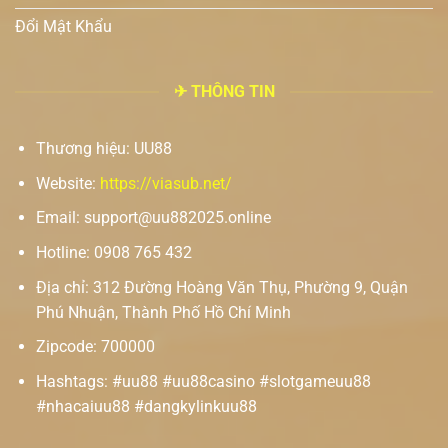
Đổi Mật Khẩu
✈ THÔNG TIN
Thương hiệu: UU88
Website:
https://viasub.net/
Email:
support@uu882025.online
Hotline: 0908 765 432
Địa chỉ: 312 Đường Hoàng Văn Thụ, Phường 9, Quận
Phú Nhuận, Thành Phố Hồ Chí Minh
Zipcode: 700000
Hashtags: #uu88 #uu88casino #slotgameuu88
#nhacaiuu88 #dangkylinkuu88