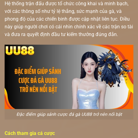
Hệ thống trận đấu được tổ chức công khai và minh bạch,
với các thông số như tỷ lệ thắng, sức mạnh của gà, và
phong độ của các chiến binh được cập nhật liên tục. Điều
này giúp người chơi có cái nhìn chính xác về các trận so tài
và đưa ra quyết định đầu tư kiếm thưởng đúng đắn.
Đặc điểm giúp sảnh cược đá gà UU88 trở nên nổi bật
Cách tham gia cá cược