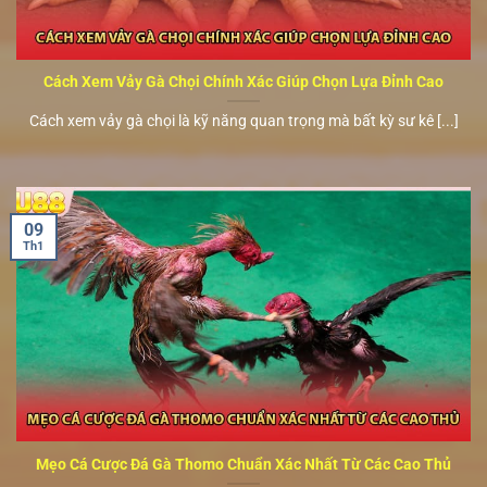
Cách Xem Vảy Gà Chọi Chính Xác Giúp Chọn Lựa Đỉnh Cao
Cách xem vảy gà chọi là kỹ năng quan trọng mà bất kỳ sư kê [...]
09
Th1
Mẹo Cá Cược Đá Gà Thomo Chuẩn Xác Nhất Từ Các Cao Thủ