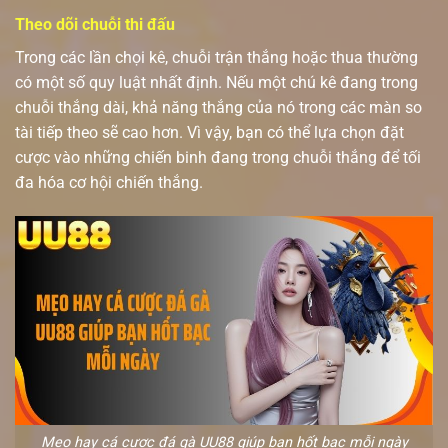
Theo dõi chuỗi thi đấu
Trong các lần chọi kê, chuỗi trận thắng hoặc thua thường
có một số quy luật nhất định. Nếu một chú kê đang trong
chuỗi thắng dài, khả năng thắng của nó trong các màn so
tài tiếp theo sẽ cao hơn. Vì vậy, bạn có thể lựa chọn đặt
cược vào những chiến binh đang trong chuỗi thắng để tối
đa hóa cơ hội chiến thắng.
Mẹo hay cá cược đá gà UU88 giúp bạn hốt bạc mỗi ngày