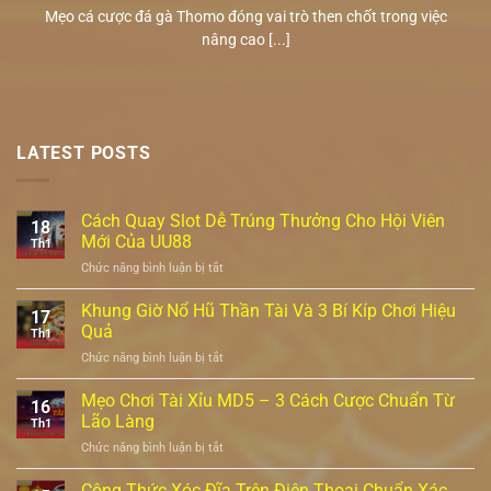
Mẹo cá cược đá gà Thomo đóng vai trò then chốt trong việc
nâng cao [...]
LATEST POSTS
Cách Quay Slot Dễ Trúng Thưởng Cho Hội Viên
18
Mới Của UU88
Th1
ở
Chức năng bình luận bị tắt
Cách
Quay
Khung Giờ Nổ Hũ Thần Tài Và 3 Bí Kíp Chơi Hiệu
17
Slot
Quả
Th1
Dễ
ở
Chức năng bình luận bị tắt
Trúng
Khung
Thưởng
Giờ
Mẹo Chơi Tài Xỉu MD5 – 3 Cách Cược Chuẩn Từ
Cho
16
Nổ
Hội
Lão Làng
Th1
Hũ
Viên
ở
Chức năng bình luận bị tắt
Thần
Mới
Mẹo
Tài
Của
Chơi
Công Thức Xóc Đĩa Trên Điện Thoại Chuẩn Xác
Và
UU88