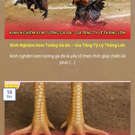
Kinh Nghiệm Xem Tướng Gà Đá – Gia Tăng Tỷ Lệ Thắng Lớn
Kinh nghiệm xem tướng gà đá là yếu tố then chốt giúp chiến kê
phát [...]
10
Th1