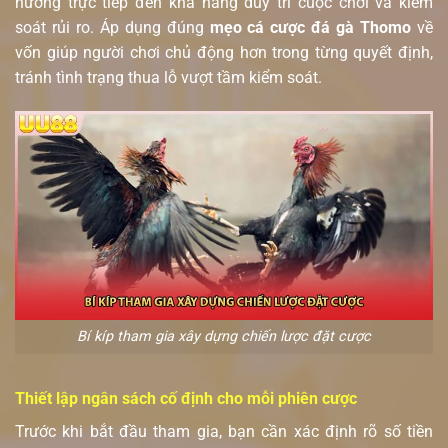
hưởng trực tiếp đến khả năng duy trì cuộc chơi và kiểm
soát rủi ro. Áp dụng đúng
mẹo cá cược đá gà Thomo
về
vốn giúp người chơi chủ động hơn trong từng quyết định,
tránh tình trạng thua lỗ vượt tầm kiểm soát.
Bí kíp tham gia xây dựng chiến lược đặt cược
Thiết lập ngân sách cố định cho mỗi phiên cược
Trước khi bắt đầu tham gia, bạn cần xác định rõ số tiền