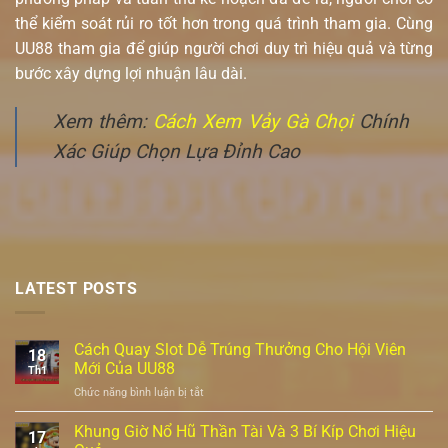
thể kiểm soát rủi ro tốt hơn trong quá trình tham gia. Cùng
UU88 tham gia để giúp người chơi duy trì hiệu quả và từng
bước xây dựng lợi nhuận lâu dài.
Xem thêm:
Cách Xem Vảy Gà Chọi
Chính
Xác Giúp Chọn Lựa Đỉnh Cao
LATEST POSTS
Cách Quay Slot Dễ Trúng Thưởng Cho Hội Viên
18
Mới Của UU88
Th1
ở
Chức năng bình luận bị tắt
Cách
Quay
Khung Giờ Nổ Hũ Thần Tài Và 3 Bí Kíp Chơi Hiệu
17
Slot