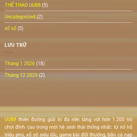
Hay
THỂ THAO UU88
(5)
Uncategorized
(2)
xổ số
(5)
LƯU TRỮ
Tháng 1 2026
(18)
Tháng 12 2025
(2)
UU88
thiên đường giải trí đa nền tảng với hơn 1.200 trò
chơi đỉnh cao trong một hệ sinh thái thống nhất: từ nổ hũ
triệu phú, xổ số siêu tốc, game bài đổi thưởng, bắn cá nạp