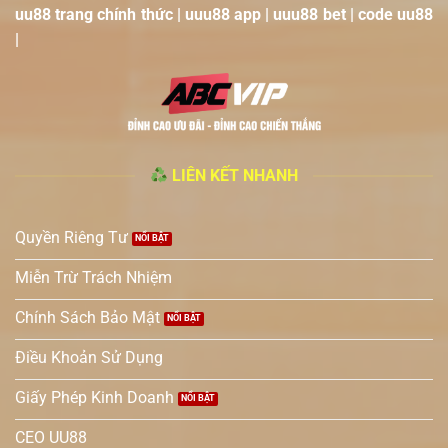
uu88 trang chính thức | uuu88 app | uuu88 bet | code uu88
|
LIÊN KẾT NHANH
Quyền Riêng Tư
Miễn Trừ Trách Nhiệm
Chính Sách Bảo Mật
Điều Khoản Sử Dụng
Giấy Phép Kinh Doanh
CEO UU88