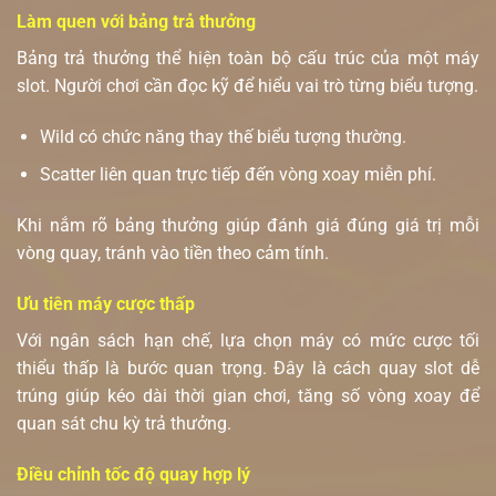
Làm quen với bảng trả thưởng
Bảng trả thưởng thể hiện toàn bộ cấu trúc của một máy
slot. Người chơi cần đọc kỹ để hiểu vai trò từng biểu tượng.
Wild có chức năng thay thế biểu tượng thường.
Scatter liên quan trực tiếp đến vòng xoay miễn phí.
Khi nắm rõ bảng thưởng giúp đánh giá đúng giá trị mỗi
vòng quay, tránh vào tiền theo cảm tính.
Ưu tiên máy cược thấp
Với ngân sách hạn chế, lựa chọn máy có mức cược tối
thiểu thấp là bước quan trọng. Đây là cách quay slot dễ
trúng giúp kéo dài thời gian chơi, tăng số vòng xoay để
quan sát chu kỳ trả thưởng.
Điều chỉnh tốc độ quay hợp lý