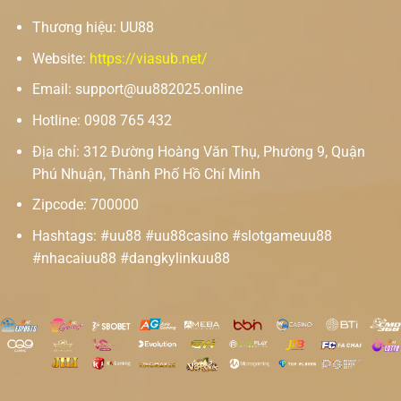
Thương hiệu: UU88
Website:
https://viasub.net/
Email:
support@uu882025.online
Hotline: 0908 765 432
Địa chỉ: 312 Đường Hoàng Văn Thụ, Phường 9, Quận
Phú Nhuận, Thành Phố Hồ Chí Minh
Zipcode: 700000
Hashtags: #uu88 #uu88casino #slotgameuu88
#nhacaiuu88 #dangkylinkuu88