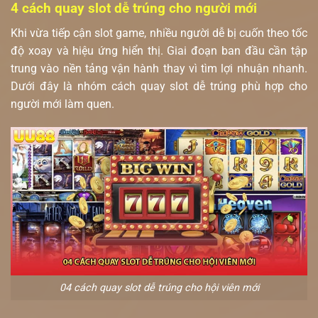
4 cách quay slot dễ trúng cho người mới
Khi vừa tiếp cận slot game, nhiều người dễ bị cuốn theo tốc
độ xoay và hiệu ứng hiển thị. Giai đoạn ban đầu cần tập
trung vào nền tảng vận hành thay vì tìm lợi nhuận nhanh.
Dưới đây là nhóm cách quay slot dễ trúng phù hợp cho
người mới làm quen.
04 cách quay slot dễ trúng cho hội viên mới