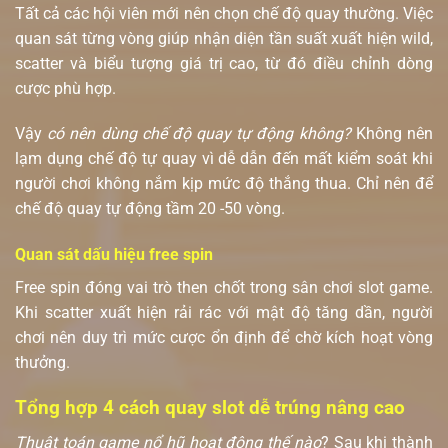
Tất cả các hội viên mới nên chọn chế độ quay thường. Việc
quan sát từng vòng giúp nhận diện tần suất xuất hiện wild,
scatter và biểu tượng giá trị cao, từ đó điều chỉnh dòng
cược phù hợp.
Vậy
có nên dùng chế độ quay tự động không?
Không nên
lạm dụng chế độ tự quay vì dễ dẫn đến mất kiểm soát khi
người chơi không nắm kịp mức độ thắng thua. Chỉ nên để
chế độ quay tự động tầm 20 -50 vòng.
Quan sát dấu hiệu free spin
Free spin đóng vai trò then chốt trong sân chơi slot game.
Khi scatter xuất hiện rải rác với mật độ tăng dần, người
chơi nên duy trì mức cược ổn định để chờ kích hoạt vòng
thưởng.
Tổng hợp 4 cách quay slot dễ trúng nâng cao
Thuật toán game nổ hũ hoạt động thế nào
?
Sau khi thành