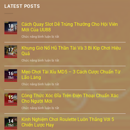
LATEST POSTS
Cách Quay Slot Dễ Trúng Thưởng Cho Hội Viên
18
Mới Của UU88
Th1
ở
Chức năng bình luận bị tắt
Cách
Quay
Khung Giờ Nổ Hũ Thần Tài Và 3 Bí Kíp Chơi Hiệu
17
Slot
Quả
Th1
Dễ
ở
Chức năng bình luận bị tắt
Trúng
Khung
Thưởng
Giờ
Mẹo Chơi Tài Xỉu MD5 – 3 Cách Cược Chuẩn Từ
Cho
16
Nổ
Hội
Lão Làng
Th1
Hũ
Viên
ở
Chức năng bình luận bị tắt
Thần
Mới
Mẹo
Tài
Của
Chơi
Công Thức Xóc Đĩa Trên Điện Thoại Chuẩn Xác
Và
UU88
15
Tài
3
Cho Người Mới
Th1
Xỉu
Bí
ở
Chức năng bình luận bị tắt
MD5
Kíp
Công
–
Chơi
Thức
Kinh Nghiệm Chơi Roulette Luôn Thắng Với 5
3
Hiệu
14
Xóc
Cách
Chiến Lược Hay
Quả
Th1
Đĩa
Cược