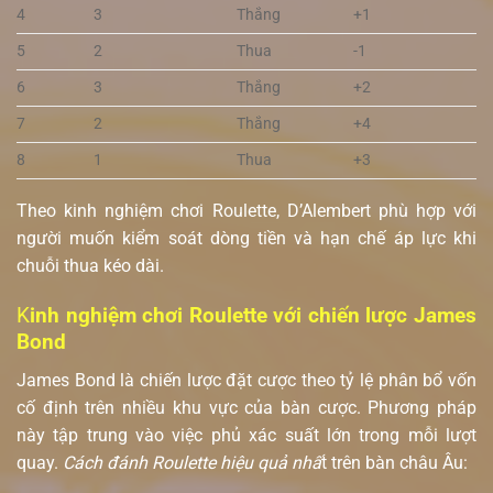
4
3
Thắng
+1
5
2
Thua
-1
6
3
Thắng
+2
7
2
Thắng
+4
8
1
Thua
+3
Theo kinh nghiệm chơi Roulette, D’Alembert phù hợp với
người muốn kiểm soát dòng tiền và hạn chế áp lực khi
chuỗi thua kéo dài.
K
inh nghiệm chơi Roulette với chiến lược James
Bond
James Bond là chiến lược đặt cược theo tỷ lệ phân bổ vốn
cố định trên nhiều khu vực của bàn cược. Phương pháp
này tập trung vào việc phủ xác suất lớn trong mỗi lượt
quay.
Cách đánh Roulette hiệu quả nhấ
t
trên bàn châu Âu: