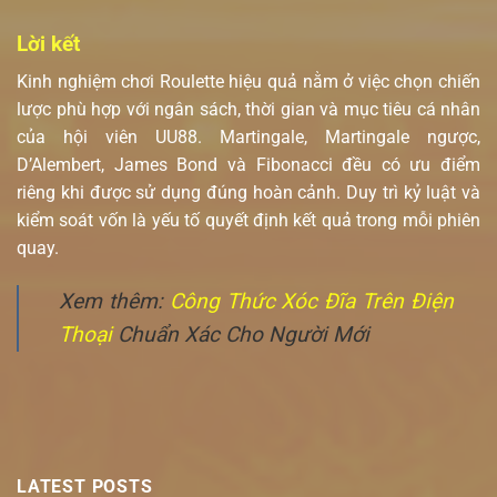
Lời kết
Kinh nghiệm chơi Roulette hiệu quả nằm ở việc chọn chiến
lược phù hợp với ngân sách, thời gian và mục tiêu cá nhân
của hội viên UU88. Martingale, Martingale ngược,
D’Alembert, James Bond và Fibonacci đều có ưu điểm
riêng khi được sử dụng đúng hoàn cảnh. Duy trì kỷ luật và
kiểm soát vốn là yếu tố quyết định kết quả trong mỗi phiên
quay.
Xem thêm:
Công Thức Xóc Đĩa Trên Điện
Thoại
Chuẩn Xác Cho Người Mới
LATEST POSTS