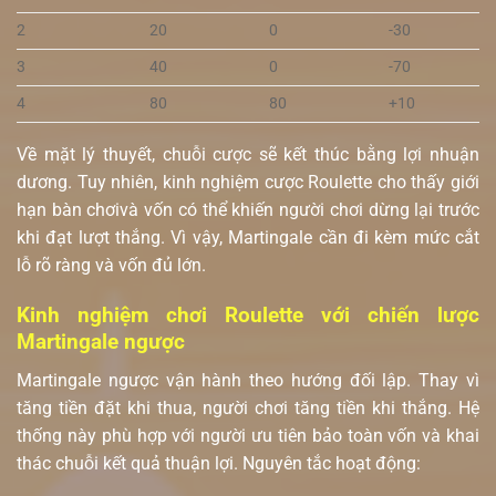
2
20
0
-30
3
40
0
-70
4
80
80
+10
Về mặt lý thuyết, chuỗi cược sẽ kết thúc bằng lợi nhuận
dương. Tuy nhiên, kinh nghiệm cược Roulette cho thấy giới
hạn bàn chơivà vốn có thể khiến người chơi dừng lại trước
khi đạt lượt thắng. Vì vậy, Martingale cần đi kèm mức cắt
lỗ rõ ràng và vốn đủ lớn.
Kinh nghiệm chơi Roulette với chiến lược
Martingale ngược
Martingale ngược vận hành theo hướng đối lập. Thay vì
tăng tiền đặt khi thua, người chơi tăng tiền khi thắng. Hệ
thống này phù hợp với người ưu tiên bảo toàn vốn và khai
thác chuỗi kết quả thuận lợi. Nguyên tắc hoạt động: