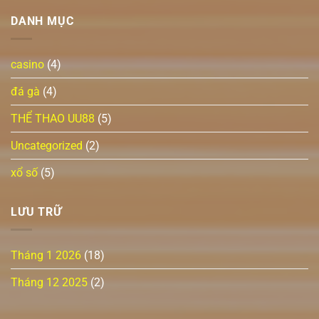
Nghiệm
Thoại
Lão
Chơi
DANH MỤC
Chuẩn
Làng
Roulette
Xác
Luôn
Cho
Thắng
Người
casino
(4)
Với
Mới
5
đá gà
(4)
Chiến
Lược
Hay
THỂ THAO UU88
(5)
Uncategorized
(2)
xổ số
(5)
LƯU TRỮ
Tháng 1 2026
(18)
Tháng 12 2025
(2)