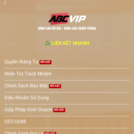
|
LIÊN KẾT NHANH
Quyền Riêng Tư
Miễn Trừ Trách Nhiệm
Chính Sách Bảo Mật
Điều Khoản Sử Dụng
Giấy Phép Kinh Doanh
CEO UU88
Chính Sách Đại Lý