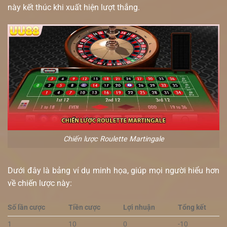
này kết thúc khi xuất hiện lượt thắng.
Chiến lược Roulette Martingale
Dưới đây là bảng ví dụ minh họa, giúp mọi người hiểu hơn
về chiến lược này:
Số lần cược
Tiền cược
Lợi nhuận
Tổng kết
1
10
0
-10