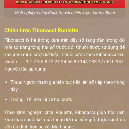
Kinh nghiệm chơi Roulette với chiến lược James Bond
Chiến lược Fibonacci Roulette
Fibonacci là hệ thống dựa trên dãy số tăng dần, trong đó
mỗi số bằng tổng hai số trước đó. Chuỗi được sử dụng để
xác định mức cược kế tiếp. Chuỗi cược theo Fibonacci tiêu
chuẩn: 1-1-2-3-5-8-13-21-34-55-89-144-233-377-610-987.
Nguyên tắc áp dụng:
Thua: Người tham gia tiếp tục tiến lên số tiếp theo trong
dãy
Thắng: Thì nên lùi về hai bước
Theo kinh nghiệm chơi Roulette, Fibonacci giúp hội viên
khai thác chuỗi kết quả thuận lợi mà vẫn giữ được cấu trúc
vốn ổn định hơn so với Martingale.