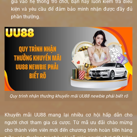
gia vào hệ thống trò chơi, bạn hãy luôn kiểm tra điều
kiện và yêu cầu để đảm bảo mình nhận được đầy đủ
phần thưởng.
Quy trình nhận thưởng khuyến mãi UU88 newbie phải biết rõ
Khuyến mãi UU88 mang lại nhiều cơ hội hấp dẫn cho
người chơi tham gia cá cược. Từ mã ưu đãi chào mừng
cho thành viên viên mới đến chương trình hoàn tiền hàng