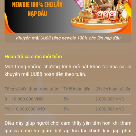
Khuyến mãi UU88 tặng newbie 100% cho lần nạp đầu
Hoàn trả cá cược mỗi tuần
Một trong những chương trình nổi bật khác tại nhà cái là
khuyến mãi UU88 hoàn tiền theo tuần.
Tổng số tiền thua trong tuần
Tỷ lệ hoàn tiền
Số tiền hoàn tối đa
0 – 10.000.000 VNĐ
5%
2.000.000 VNĐ
Trên 10.000.000 VNĐ
5%
2.000.000 VNĐ
Điều này giúp người chơi cảm thấy yên tâm hơn khi tham
gia cá cược và giảm bớt áp lực tài chính khi gặp phải