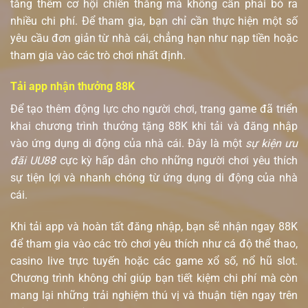
tăng thêm cơ hội chiến thắng mà không cần phải bỏ ra
nhiều chi phí. Để tham gia, bạn chỉ cần thực hiện một số
yêu cầu đơn giản từ nhà cái, chẳng hạn như nạp tiền hoặc
tham gia vào các trò chơi nhất định.
Tải app nhận thưởng 88K
Để tạo thêm động lực cho người chơi, trang game đã triển
khai chương trình thưởng tặng 88K khi tải và đăng nhập
vào ứng dụng di động của nhà cái. Đây là một
sự kiện ưu
đãi UU88
cực kỳ hấp dẫn cho những người chơi yêu thích
sự tiện lợi và nhanh chóng từ ứng dụng di động của nhà
cái.
Khi tải app và hoàn tất đăng nhập, bạn sẽ nhận ngay 88K
để tham gia vào các trò chơi yêu thích như cá độ thể thao,
casino live trực tuyến hoặc các game xổ số, nổ hũ slot.
Chương trình không chỉ giúp bạn tiết kiệm chi phí mà còn
mang lại những trải nghiệm thú vị và thuận tiện ngay trên