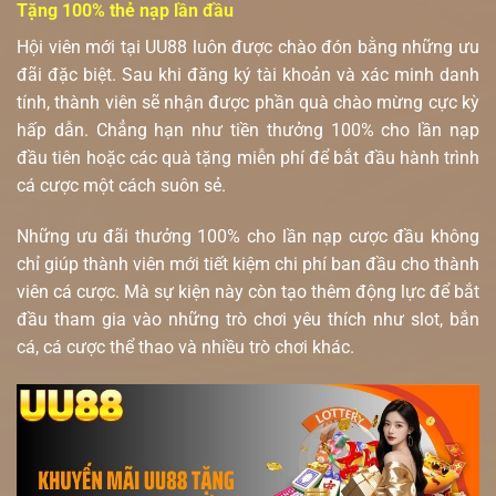
Tặng 100% thẻ nạp lần đầu
Hội viên mới tại UU88 luôn được chào đón bằng những ưu
đãi đặc biệt. Sau khi đăng ký tài khoản và xác minh danh
tính, thành viên sẽ nhận được phần quà chào mừng cực kỳ
hấp dẫn. Chẳng hạn như tiền thưởng 100% cho lần nạp
đầu tiên hoặc các quà tặng miễn phí để bắt đầu hành trình
cá cược một cách suôn sẻ.
Những ưu đãi thưởng 100% cho lần nạp cược đầu không
chỉ giúp thành viên mới tiết kiệm chi phí ban đầu cho thành
viên cá cược. Mà sự kiện này còn tạo thêm động lực để bắt
đầu tham gia vào những trò chơi yêu thích như slot, bắn
cá, cá cược thể thao và nhiều trò chơi khác.