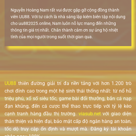
Nguyễn Hoàng Nam rất vui được gặp gỡ cộng đồng thành
viên UU88. Với tư cách là nhà sáng lập kiêm biên tập nội dung
cho uu882025.online, Nam luôn nỗ lực mang đến những
thông tin giá trị nhất. Chân thành cảm ơn sự ủng hộ nhiệt
tình của mọi người trong suốt thời gian qua.
UU88
thiên đường giải trí đa nền tảng với hơn 1.200 trò
chơi đỉnh cao trong một hệ sinh thái thống nhất: từ nổ hũ
triệu phú, xổ số siêu tốc, game bài đổi thưởng, bắn cá nạp
đạn khủng, đến cá cược thể thao trực tiếp với tỷ lệ kèo
cạnh tranh hàng đầu thị trường.
viasub.net
với giao diện
thân thiện và hiện đại, bảo mật cấp độ ngân hàng an toàn,
tốc dộ truy cập ổn định và mượt mà. Đăng ký tài khoản