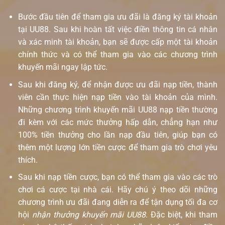
Bước đầu tiên để tham gia ưu đãi là đăng ký tài khoản
tại UU88. Sau khi hoàn tất việc điền thông tin cá nhân
và xác minh tài khoản, bạn sẽ được cấp một tài khoản
chính thức và có thể tham gia vào các chương trình
khuyến mãi ngay lập tức.
Sau khi đăng ký, để nhận được ưu đãi nạp tiền, thành
viên cần thực hiện nạp tiền vào tài khoản của mình.
Những chương trình khuyến mãi UU88 nạp tiền thường
đi kèm với các mức thưởng hấp dẫn, chẳng hạn như
100% tiền thưởng cho lần nạp đầu tiên, giúp bạn có
thêm một lượng lớn tiền cược để tham gia trò chơi yêu
thích.
Sau khi nạp tiền cược, bạn có thể tham gia vào các trò
chơi cá cược tại nhà cái. Hãy chú ý theo dõi những
chương trình ưu đãi đang diễn ra để tận dụng tối đa cơ
hội
nhận thưởng khuyến mãi UU88
. Đặc biệt, khi tham