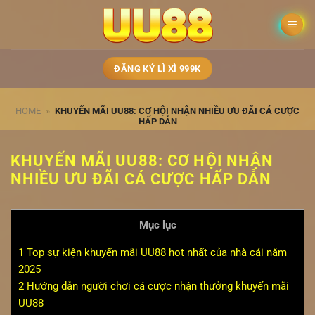
Bỏ
qua
nội
dung
ĐĂNG KÝ LÌ XÌ 999K
HOME
»
KHUYẾN MÃI UU88: CƠ HỘI NHẬN NHIỀU ƯU ĐÃI CÁ CƯỢC
HẤP DẪN
KHUYẾN MÃI UU88: CƠ HỘI NHẬN
NHIỀU ƯU ĐÃI CÁ CƯỢC HẤP DẪN
Mục lục
1
Top sự kiện khuyến mãi UU88 hot nhất của nhà cái năm
2025
2
Hướng dẫn người chơi cá cược nhận thưởng khuyến mãi
UU88