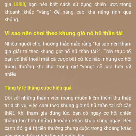
gia
UU88
, bạn nên biết cách sử dụng chiến lược trong
khoảnh khắc “vàng” để nâng cao khả năng rinh quà
khủng.
Vì sao nên chơi theo khung giờ nổ hũ thần tài
Nhiều người chơi thường thắc mắc rằng “tại sao nên tham
gia giải trí theo khung giờ nổ hũ thần tài?”. Trên thực tế,
bạn có thể thoải mái cá cược bất cứ lúc nào, nhưng cơ hội
trúng thưởng khi chơi trong giờ “vàng” sẽ cao hơn rất
nhiều.
Tăng tỷ lệ thắng cược hiệu quả
Đối với những thành viên mong muốn kiếm thêm thu thập
từ dịch vụ, việc chơi theo khung giờ nổ hũ thần tài rất cần
thiết. Khi tham gia đúng lúc, bạn có ngay cơ hội chiến
thắng lớn hơn những khoảnh khắc khác cùng ngày. Bên
cạnh đó, giá trị tiền thưởng chung cuộc trong khoảng khắc
này cũng được nhân lên rất nhiều lần.