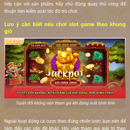
tiếp cận với sản phẩm, hãy chủ động quay thủ công để
thuận tiện kiểm soát tốc độ trò chơi.
Lưu ý cần biết nếu chơi slot game theo khung
giờ
Tuyệt đối không nên tham gia khi đang mất bình tĩnh
Ngoài hoạt động cá cược theo đúng chiến lược, bạn nên để
tâm đến các vấn đề khác. Hội viên tham gia giải trí theo