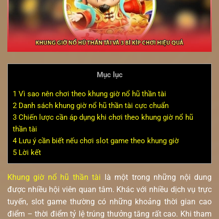
Mục lục
1
Vì sao nên chơi theo khung giờ nổ hũ thần tài
2
Danh sách khung giờ nổ hũ thần tài cực chuẩn
3
Chiến lược cần áp dụng khi chơi theo khung giờ nổ hũ
thần tài
4
Lưu ý cần biết nếu chơi slot game theo khung giờ
5
Lời kết
Khung giờ nổ hũ thần tài
là một trong những nội dung
được nhiều hội viên quan tâm. Khác với nhiều dịch vụ trực
tuyến, slot game thường có những khoảng thời gian cao
điểm – thời điểm tỷ lệ trúng thưởng tăng rất cao. Khi tham