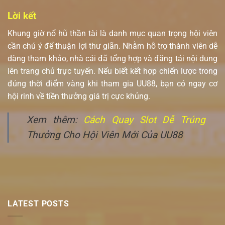
Lời kết
Khung giờ nổ hũ thần tài là danh mục quan trọng hội viên
cần chú ý để thuận lợi thư giãn. Nhằm hỗ trợ thành viên dễ
dàng tham khảo, nhà cái đã tổng hợp và đăng tải nội dung
lên trang chủ trực tuyến. Nếu biết kết hợp chiến lược trong
đúng thời điểm vàng khi tham gia UU88, bạn có ngay cơ
hội rinh về tiền thưởng giá trị cực khủng.
Xem thêm:
Cách Quay Slot Dễ Trúng
Thưởng Cho Hội Viên Mới Của UU88
LATEST POSTS