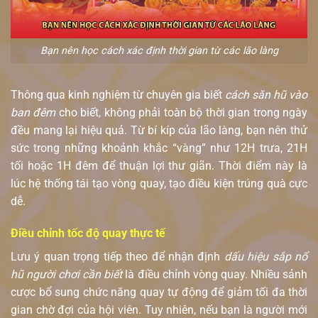
Bạn nên học cách xác định thời gian từ các lão làng
Thông qua kinh nghiệm từ chuyên gia biết
cách săn hũ vào
ban đêm
cho biết, không phải toàn bộ thời gian trong ngày
đều mang lại hiệu quả. Từ bí kíp của lão làng, bạn nên thử
sức trong những khoảnh khắc “vàng” như 12H trưa, 21H
tối hoặc 1H đêm để thuận lợi thư giãn. Thời điểm này là
lúc hệ thống tái tạo vòng quay, tạo điều kiện trúng quà cực
dễ.
Điều chỉnh tốc độ quay thực tế
Lưu ý quan trọng tiếp theo để nhận định
dấu hiệu sắp nổ
hũ người chơi cần biết
là điều chỉnh vòng quay. Nhiều sảnh
cược bổ sung chức năng quay tự động để giảm tối đa thời
gian chờ đợi của hội viên. Tuy nhiên, nếu bạn là người mới