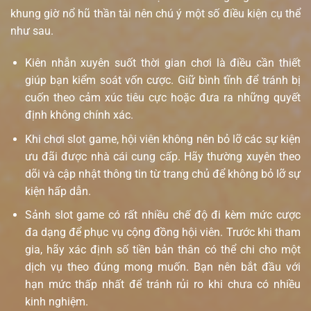
khung giờ nổ hũ thần tài nên chú ý một số điều kiện cụ thể
như sau.
Kiên nhẫn xuyên suốt thời gian chơi là điều cần thiết
giúp bạn kiểm soát vốn cược. Giữ bình tĩnh để tránh bị
cuốn theo cảm xúc tiêu cực hoặc đưa ra những quyết
định không chính xác.
Khi chơi slot game, hội viên không nên bỏ lỡ các sự kiện
ưu đãi được nhà cái cung cấp. Hãy thường xuyên theo
dõi và cập nhật thông tin từ trang chủ để không bỏ lỡ sự
kiện hấp dẫn.
Sảnh slot game có rất nhiều chế độ đi kèm mức cược
đa dạng để phục vụ cộng đồng hội viên. Trước khi tham
gia, hãy xác định số tiền bản thân có thể chi cho một
dịch vụ theo đúng mong muốn. Bạn nên bắt đầu với
hạn mức thấp nhất để tránh rủi ro khi chưa có nhiều
kinh nghiệm.