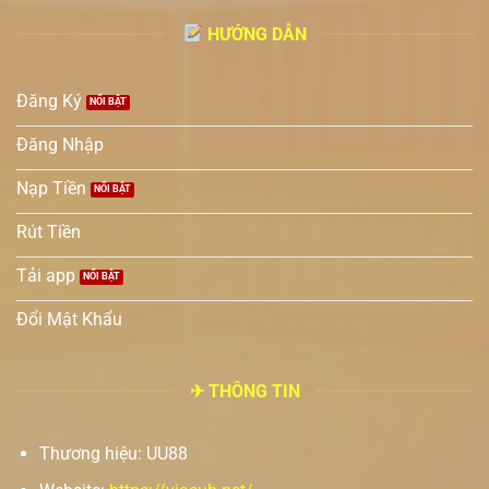
HƯỚNG DẪN
Đăng Ký
Đăng Nhập
Nạp Tiền
Rút Tiền
Tải app
Đổi Mật Khẩu
✈ THÔNG TIN
Thương hiệu: UU88