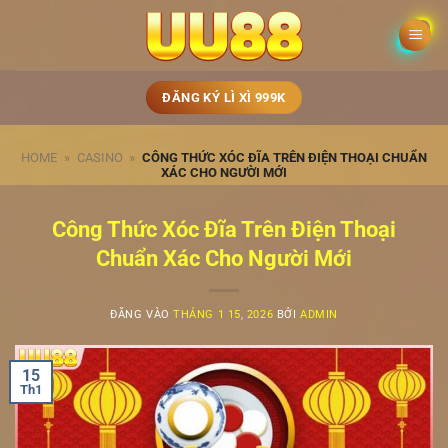
Bỏ
qua
nội
dung
ĐĂNG KÝ LÌ XÌ 999K
HOME
»
CASINO
»
CÔNG THỨC XÓC ĐĨA TRÊN ĐIỆN THOẠI CHUẨN
XÁC CHO NGƯỜI MỚI
Công Thức Xóc Đĩa Trên Điện Thoại
Chuẩn Xác Cho Người Mới
ĐĂNG VÀO
THÁNG 1 15, 2026
BỞI
ADMIN
15
Th1