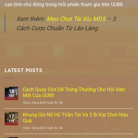
cao tính chủ động trong mỗi phiên tham gia trên UU88.
Xem thêm:
Mẹo Chơi Tài Xỉu MD5
– 3
Cách Cược Chuẩn Từ Lão Làng
LATEST POSTS
Cách Quay Slot Dễ Trúng Thưởng Cho Hội Viên
18
Mới Của UU88
Th1
ở
Chức năng bình luận bị tắt
Cách
Quay
Khung Giờ Nổ Hũ Thần Tài Và 3 Bí Kíp Chơi Hiệu
17
Slot
Quả
Th1
Dễ
ở
Chức năng bình luận bị tắt
Trúng
Khung
Thưởng