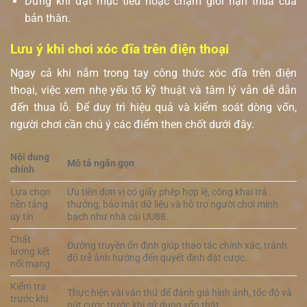
Dừng khi đạt mục tiêu hoặc chạm giới hạn thua của
bản thân.
Lưu ý khi chơi xóc đĩa trên điện thoại
Ngay cả khi nắm trong tay công thức xóc đĩa trên điện
thoại, việc xem nhẹ yếu tố kỹ thuật và tâm lý vẫn dễ dẫn
đến thua lỗ. Để duy trì hiệu quả và kiểm soát dòng vốn,
người chơi cần chú ý các điểm then chốt dưới đây.
Nội dung
Mô tả ngắn gọn
chính
Lựa chọn
Ưu tiên đơn vị có giấy phép hợp lệ, công khai trả
nền tảng
thưởng, bảo mật dữ liệu và hỗ trợ người chơi minh
uy tín
bạch như nhà cái UU88.
Chất
Đường truyền ổn định giúp thao tác chính xác, tránh
lượng kết
độ trễ ảnh hưởng đến quyết định đặt cược.
nối mạng
Kiểm tra
Thực hiện vài ván thử để đánh giá hình ảnh, tốc độ và
trước khi
nút cược trước khi sử dụng vốn thật.