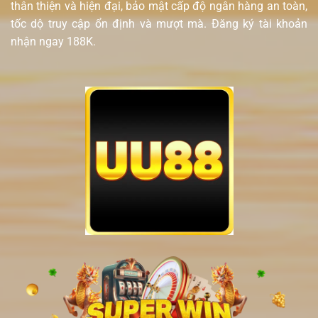
thân thiện và hiện đại, bảo mật cấp độ ngân hàng an toàn,
tốc dộ truy cập ổn định và mượt mà. Đăng ký tài khoản
nhận ngay 188K.