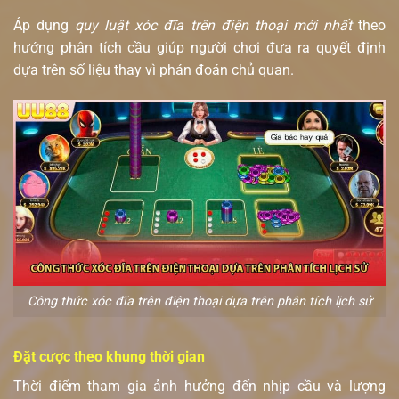
Áp dụng
quy luật xóc đĩa trên điện thoại mới nhất
theo
hướng phân tích cầu giúp người chơi đưa ra quyết định
dựa trên số liệu thay vì phán đoán chủ quan.
Công thức xóc đĩa trên điện thoại dựa trên phân tích lịch sử
Đặt cược theo khung thời gian
Thời điểm tham gia ảnh hưởng đến nhịp cầu và lượng