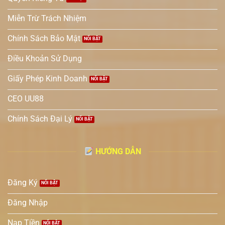
Miễn Trừ Trách Nhiệm
Chính Sách Bảo Mật
Điều Khoản Sử Dụng
Giấy Phép Kinh Doanh
CEO UU88
Chính Sách Đại Lý
HƯỚNG DẪN
Đăng Ký
Đăng Nhập
Nạp Tiền