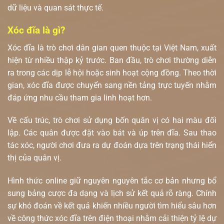
dữ liệu và quan sát thực tế.
Xóc đĩa là gì?
Xóc đĩa là trò chơi dân gian quen thuộc tại Việt Nam, xuất
hiện từ nhiều thập kỷ trước. Ban đầu, trò chơi thường diễn
ra trong các dịp lễ hội hoặc sinh hoạt cộng đồng. Theo thời
gian, xóc đĩa được chuyển sang nền tảng trực tuyến nhằm
đáp ứng nhu cầu tham gia linh hoạt hơn.
Về cấu trúc, trò chơi sử dụng bốn quân vị có hai màu đối
lập. Các quân được đặt vào bát và úp trên đĩa. Sau thao
tác xóc, người chơi đưa ra dự đoán dựa trên trạng thái hiển
thị của quân vị.
Hình thức online giữ nguyên nguyên tắc cơ bản nhưng bổ
sung bảng cược đa dạng và lịch sử kết quả rõ ràng. Chính
sự khó đoán về kết quả khiến nhiều người tìm hiểu sâu hơn
về công thức xóc đĩa trên điện thoại nhằm cải thiện tỷ lệ dự