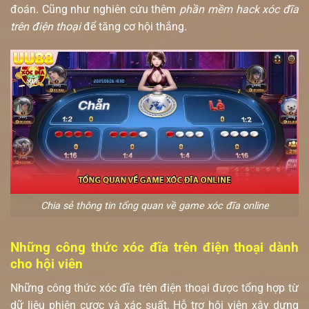
đoán. Cũng như nghiên cứu thêm
phần mềm hack xóc đĩa
trên điện thoại
để tăng cơ hội thắng.
Chia sẻ thông tin tổng quan về game xóc đĩa online
Những công thức xóc đĩa trên điện thoại dành
cho hội viên
Những công thức xóc đĩa trên điện thoại được tổng hợp từ
dữ liệu phiên cược và xác suất. Hỗ trợ hội viên xây dựng