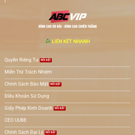
|
LIÊN KẾT NHANH
Quyền Riêng Tư
Miễn Trừ Trách Nhiệm
Chính Sách Bảo Mật
Điều Khoản Sử Dụng
Giấy Phép Kinh Doanh
CEO UU88
Chính Sách Đại Lý