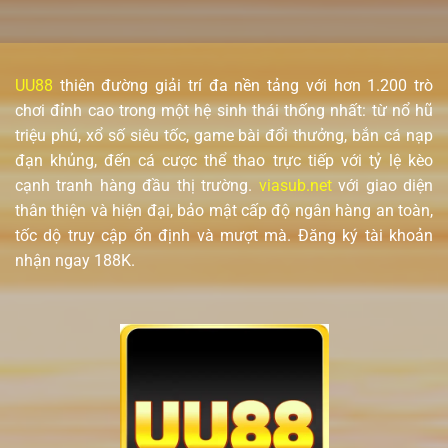
UU88
thiên đường giải trí đa nền tảng với hơn 1.200 trò
chơi đỉnh cao trong một hệ sinh thái thống nhất: từ nổ hũ
triệu phú, xổ số siêu tốc, game bài đổi thưởng, bắn cá nạp
đạn khủng, đến cá cược thể thao trực tiếp với tỷ lệ kèo
cạnh tranh hàng đầu thị trường.
viasub.net
với giao diện
thân thiện và hiện đại, bảo mật cấp độ ngân hàng an toàn,
tốc dộ truy cập ổn định và mượt mà. Đăng ký tài khoản
nhận ngay 188K.