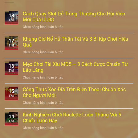
Cách Quay Slot Dễ Trúng Thưởng Cho Hội Viên
18
Mới Của UU88
Th1
ở
Chức năng bình luận bị tắt
Cách
Quay
Khung Giờ Nổ Hũ Thần Tài Và 3 Bí Kíp Chơi Hiệu
17
Slot
Quả
Th1
Dễ
ở
Chức năng bình luận bị tắt
Trúng
Khung
Thưởng
Giờ
Mẹo Chơi Tài Xỉu MD5 – 3 Cách Cược Chuẩn Từ
Cho
16
Nổ
Hội
Lão Làng
Th1
Hũ
Viên
ở
Chức năng bình luận bị tắt
Thần
Mới
Mẹo
Tài
Của
Chơi
Công Thức Xóc Đĩa Trên Điện Thoại Chuẩn Xác
Và
UU88
15
Tài
3
Cho Người Mới
Th1
Xỉu
Bí
ở
Chức năng bình luận bị tắt
MD5
Kíp
Công
–
Chơi
Thức
Kinh Nghiệm Chơi Roulette Luôn Thắng Với 5
3
Hiệu
14
Xóc
Cách
Chiến Lược Hay
Quả
Th1
Đĩa
Cược
ở
Chức năng bình luận bị tắt
Trên
Chuẩn
Kinh
Điện
Từ