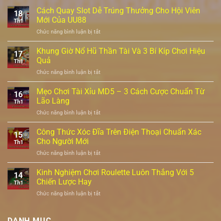
Cách Quay Slot Dễ Trúng Thưởng Cho Hội Viên
18
Mới Của UU88
Th1
ở
Chức năng bình luận bị tắt
Cách
Quay
Khung Giờ Nổ Hũ Thần Tài Và 3 Bí Kíp Chơi Hiệu
17
Slot
Quả
Th1
Dễ
ở
Chức năng bình luận bị tắt
Trúng
Khung
Thưởng
Giờ
Mẹo Chơi Tài Xỉu MD5 – 3 Cách Cược Chuẩn Từ
Cho
16
Nổ
Hội
Lão Làng
Th1
Hũ
Viên
ở
Chức năng bình luận bị tắt
Thần
Mới
Mẹo
Tài
Của
Chơi
Công Thức Xóc Đĩa Trên Điện Thoại Chuẩn Xác
Và
UU88
15
Tài
3
Cho Người Mới
Th1
Xỉu
Bí
ở
Chức năng bình luận bị tắt
MD5
Kíp
Công
–
Chơi
Thức
Kinh Nghiệm Chơi Roulette Luôn Thắng Với 5
3
Hiệu
14
Xóc
Cách
Chiến Lược Hay
Quả
Th1
Đĩa
Cược
ở
Chức năng bình luận bị tắt
Trên
Chuẩn
Kinh
Điện
Từ
Nghiệm
Thoại
Lão
Chơi
DANH MỤC
Chuẩn