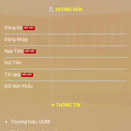
HƯỚNG DẪN
Đăng Ký
Đăng Nhập
Nạp Tiền
Rút Tiền
Tải app
Đổi Mật Khẩu
✈ THÔNG TIN
Thương hiệu: UU88