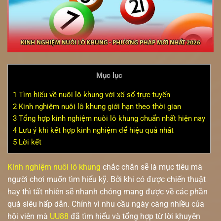
Mục lục
1
Tìm hiểu về nuôi lô khung với xổ số trực tuyến
2
Kinh nghiệm nuôi lô khung giới hạn theo thời gian
3
Tổng hợp kinh nghiệm nuôi lô khung chuẩn nhất hiện nay
4
Lưu ý khi kết hợp kinh nghiệm để hiệu quả nhất
5
Lời kết
Kinh nghiệm nuôi lô khung
chắc chắn sẽ là mục tiêu mà
người chơi muốn tìm hiểu kỹ. Bởi khi có được chiến thuật
hay thì tất nhiên sẽ nhanh chóng mang được về các phần
quà siêu hấp dẫn. Chính vì nhu cầu ngày càng nhiều của
hội viên mà
UU88
đã tìm hiểu và tổng hợp từ lời khuyên