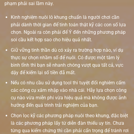
phạm phải sai lầm này.
Kinh nghiệm nuôi lô khung chuẩn là người chơi cần
phải dành thời gian để tính toán thật kỹ các con số lựa
chọn. Ngoài ra còn phải để Ý đến những phương pháp
soi cầu kết hợp sao cho hiệu quả nhất.
Giữ vững tinh thần dù có xảy ra trường hợp nào, ví dụ
thực sự chọn nhầm số để nuôi. Có được một tâm lý
bình tĩnh thì bạn sẽ nhanh chóng vượt qua tất cả, vực
dậy để kiếm lại số tiền đã mất.
Nếu có nhu cầu sử dụng tool thì tuyệt đối nghiêm cấm
các công cụ xâm nhập vào nhà cái. Hãy lựa chọn công
cụ nào vừa miễn phí vừa hiệu quả mà không được ảnh
hưởng đến quá trình trải nghiệm của bạn.
Chọn lọc kỹ các phương pháp nuôi theo khung, đặc biệt
là các phương pháp lấy từ diễn đàn thiếu uy tín. Chưa
từng qua kiểm chứng thì cần phải cẩn trọng để tránh rơi