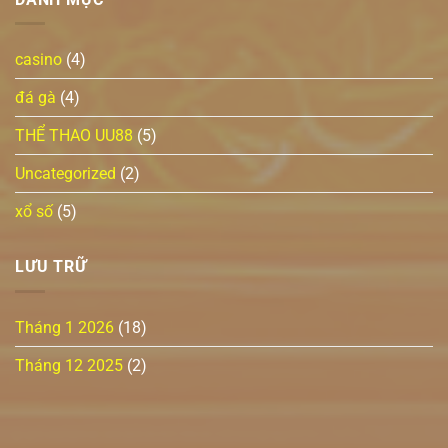
Làng
Roulette
Xác
Luôn
Cho
Thắng
Người
casino
(4)
Với
Mới
5
đá gà
(4)
Chiến
Lược
Hay
THỂ THAO UU88
(5)
Uncategorized
(2)
xổ số
(5)
LƯU TRỮ
Tháng 1 2026
(18)
Tháng 12 2025
(2)