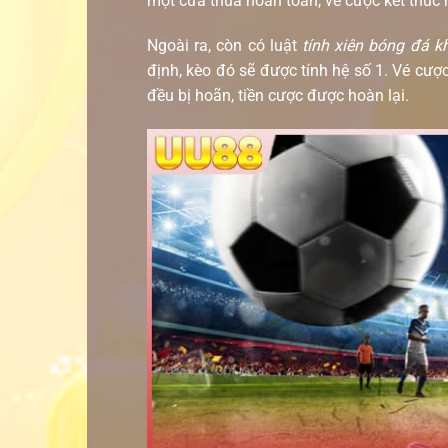
một cửa thua hoàn toàn, vé cược kết thúc 
Ngoài ra, còn có luật
tính xiên bóng đá k
định, kèo đó sẽ được tính hệ số 1. Vé cược
đều bị hoãn, tiền cược được hoàn lại.