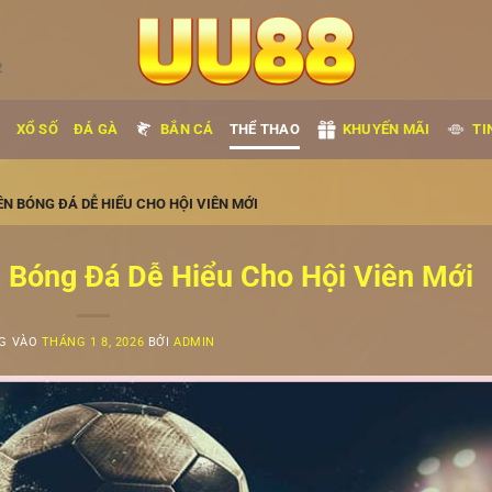
2
O
XỔ SỐ
ĐÁ GÀ
BẮN CÁ
THỂ THAO
KHUYẾN MÃI
TI
N BÓNG ĐÁ DỄ HIỂU CHO HỘI VIÊN MỚI
 Bóng Đá Dễ Hiểu Cho Hội Viên Mới
G VÀO
THÁNG 1 8, 2026
BỞI
ADMIN