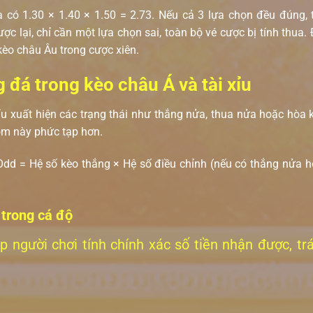
 có 1.30 × 1.40 × 1.50 = 2.73. Nếu cả 3 lựa chọn đều đúng, 
c lại, chỉ cần một lựa chọn sai, toàn bộ vé cược bị tính thua.
kèo châu Âu trong cược xiên.
đá trong kèo châu Á và tài xỉu
ỉu xuất hiện các trạng thái như thắng nửa, thua nửa hoặc hòa 
óm này phức tạp hơn.
Odd = Hệ số kèo thắng × Hệ số điều chỉnh (nếu có thắng nửa 
 trong cá độ
 người chơi tính chính xác số tiền nhận được, tr