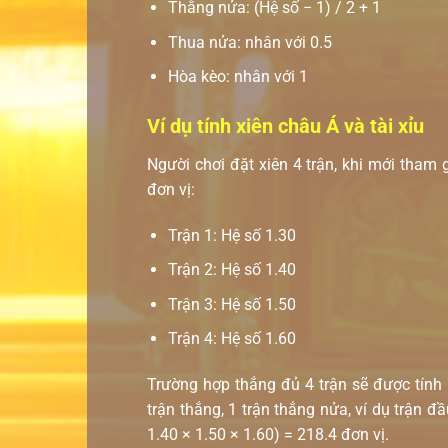
Thắng nửa: (Hệ số − 1) / 2 + 1
Thua nửa: nhân với 0.5
Hòa kèo: nhân với 1
Ví dụ tính xiên châu Á và tài xỉu
Người chơi đặt xiên 4 trận, khi mới tham
đơn vị:
Trận 1: Hệ số 1.30
Trận 2: Hệ số 1.40
Trận 3: Hệ số 1.50
Trận 4: Hệ số 1.60
Trường hợp thắng đủ 4 trận sẽ được tính 
trận thắng, 1 trận thắng nửa, ví dụ trận 
1.40 × 1.50 × 1.60) = 218.4 đơn vị.