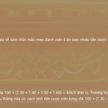
 gia sẽ luôn thắc mắc
mẹo đánh xiên 4 ăn bao nhiêu
tiền cược
là 100 × (1.30 × 1.40 × 1.50 × 1.60) = 436.8 đơn vị. Trường h
đầu thắng nửa có
cách tính tiền cược xiên bóng đá
: 100 × (1.30 /