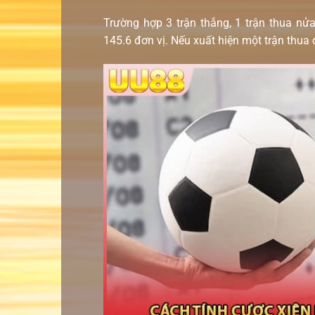
Trường hợp 3 trận thắng, 1 trận thua nửa
145.6 đơn vị. Nếu xuất hiện một trận thua 