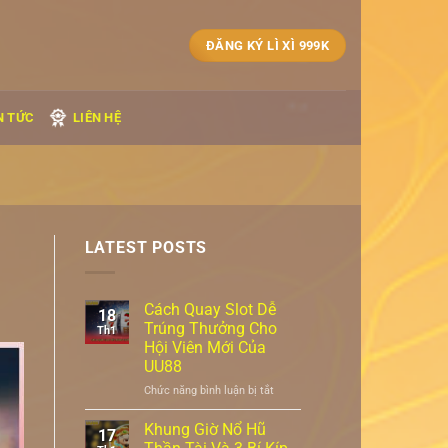
ĐĂNG KÝ LÌ XÌ 999K
N TỨC
LIÊN HỆ
LATEST POSTS
Cách Quay Slot Dễ
18
Trúng Thưởng Cho
Th1
Hội Viên Mới Của
UU88
ở
Chức năng bình luận bị tắt
Cách
Quay
Khung Giờ Nổ Hũ
17
Slot