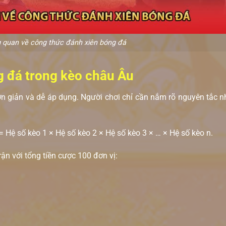
g quan về công thức đánh xiên bóng đá
g đá trong kèo châu Âu
ơn giản và dễ áp dụng. Người chơi chỉ cần nắm rõ nguyên tắc 
 Hệ số kèo 1 × Hệ số kèo 2 × Hệ số kèo 3 × … × Hệ số kèo n.
rận với tổng tiền cược 100 đơn vị: