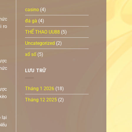
Luôn
Người
Thắng
Mới
casino
(4)
Với
5
thức
đá gà
(4)
Chiến
Lược
i ro
Hay
THỂ THAO UU88
(5)
Uncategorized
(2)
xổ số
(5)
cược
thức
LƯU TRỮ
Tháng 1 2026
(18)
cược
 kèo
Tháng 12 2025
(2)
 lại
 Nếu