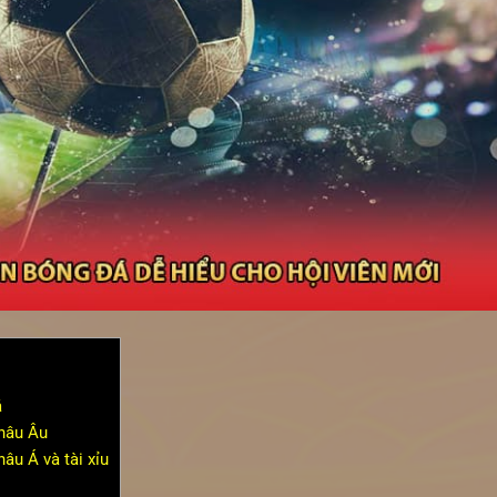
á
hâu Âu
âu Á và tài xỉu