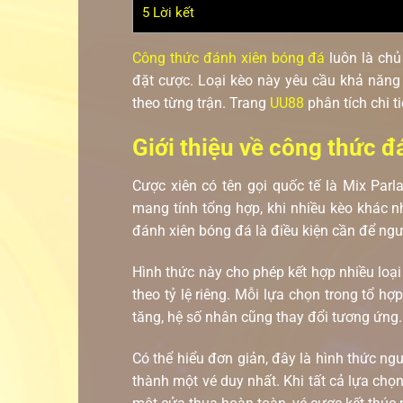
5
Lời kết
Công thức đánh xiên bóng đá
luôn là chủ
đặt cược. Loại kèo này yêu cầu khả năng t
theo từng trận. Trang
UU88
phân tích chi t
Giới thiệu về công thức 
Cược xiên có tên gọi quốc tế là Mix Parl
mang tính tổng hợp, khi nhiều kèo khác n
đánh xiên bóng đá là điều kiện cần để ngườ
Hình thức này cho phép kết hợp nhiều loại
theo tỷ lệ riêng. Mỗi lựa chọn trong tổ h
tăng, hệ số nhân cũng thay đổi tương ứng.
Có thể hiểu đơn giản, đây là hình thức ng
thành một vé duy nhất. Khi tất cả lựa chọn