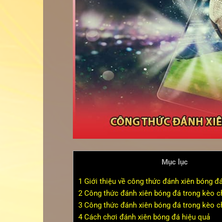
Mục lục
1
Giới thiệu về công thức đánh xiên bóng đ
2
Công thức đánh xiên bóng đá trong kèo c
3
Công thức đánh xiên bóng đá trong kèo ch
4
Cách chơi đánh xiên bóng đá hiệu quả