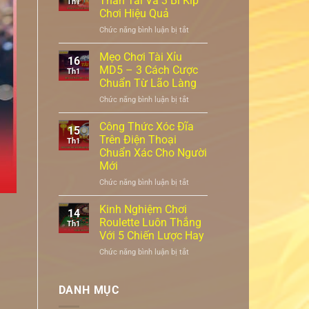
Thần Tài Và 3 Bí Kíp
Th1
Dễ
Chơi Hiệu Quả
Trúng
ở
Chức năng bình luận bị tắt
Thưởng
Khung
Cho
Giờ
Hội
Mẹo Chơi Tài Xỉu
16
Nổ
Viên
MD5 – 3 Cách Cược
Th1
Hũ
Mới
Chuẩn Từ Lão Làng
Thần
Của
ở
Chức năng bình luận bị tắt
Tài
UU88
Mẹo
Và
Chơi
3
Công Thức Xóc Đĩa
15
Tài
Bí
Trên Điện Thoại
Th1
Xỉu
Kíp
Chuẩn Xác Cho Người
MD5
Chơi
Mới
–
Hiệu
3
Quả
ở
Chức năng bình luận bị tắt
Cách
Công
Cược
Thức
Kinh Nghiệm Chơi
14
Chuẩn
Xóc
Roulette Luôn Thắng
Th1
Từ
Đĩa
Với 5 Chiến Lược Hay
Lão
Trên
Làng
ở
Chức năng bình luận bị tắt
Điện
Kinh
Thoại
Nghiệm
Chuẩn
Chơi
Xác
DANH MỤC
Roulette
Cho