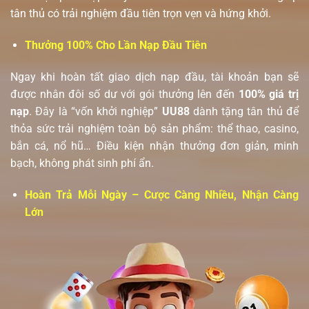
tân thủ có trải nghiệm đầu tiên trọn vẹn và hứng khởi.
Thưởng 100% Cho Lần Nạp Đầu Tiên
Ngay khi hoàn tất giao dịch nạp đầu, tài khoản bạn sẽ
được nhân đôi số dư với gói thưởng lên đến
100% giá trị
nạp
. Đây là “vốn khởi nghiệp”
UU88
dành tặng tân thủ để
thỏa sức trải nghiệm toàn bộ sản phẩm: thể thao, casino,
bắn cá, nổ hũ… Điều kiện nhận thưởng đơn giản, minh
bạch, không phát sinh phí ẩn.
Hoàn Trả Mỗi Ngày – Cược Càng Nhiều, Nhận Càng
Lớn