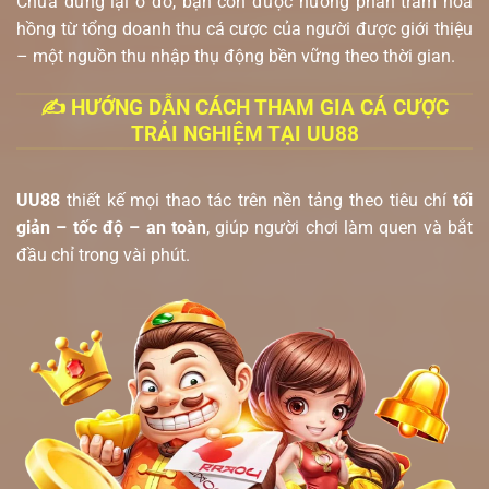
Chưa dừng lại ở đó, bạn còn được hưởng phần trăm hoa
hồng từ tổng doanh thu cá cược của người được giới thiệu
– một nguồn thu nhập thụ động bền vững theo thời gian.
✍️ HƯỚNG DẪN CÁCH THAM GIA CÁ CƯỢC
TRẢI NGHIỆM TẠI UU88
UU88
thiết kế mọi thao tác trên nền tảng theo tiêu chí
tối
giản – tốc độ – an toàn
, giúp người chơi làm quen và bắt
đầu chỉ trong vài phút.