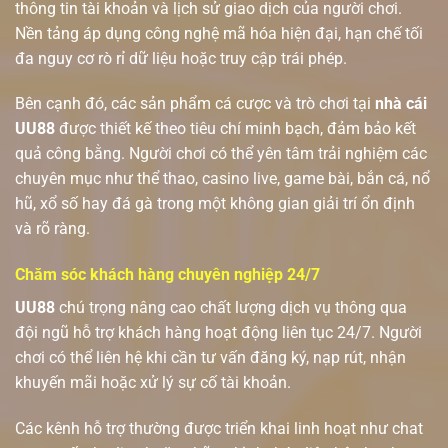
thông tin tài khoản và lịch sử giao dịch của người chơi.
Nền tảng áp dụng công nghệ mã hóa hiện đại, hạn chế tối
đa nguy cơ rò rỉ dữ liệu hoặc truy cập trái phép.
Bên cạnh đó, các sản phẩm cá cược và trò chơi tại
nhà cái
UU88
được thiết kế theo tiêu chí minh bạch, đảm bảo kết
quả công bằng. Người chơi có thể yên tâm trải nghiệm các
chuyên mục như thể thao, casino live, game bài, bắn cá, nổ
hũ, xổ số hay đá gà trong một không gian giải trí ổn định
và rõ ràng.
Chăm sóc khách hàng chuyên nghiệp 24/7
UU88
chú trọng nâng cao chất lượng dịch vụ thông qua
đội ngũ hỗ trợ khách hàng hoạt động liên tục 24/7. Người
chơi có thể liên hệ khi cần tư vấn đăng ký, nạp rút, nhận
khuyến mãi hoặc xử lý sự cố tài khoản.
Các kênh hỗ trợ thường được triển khai linh hoạt như chat