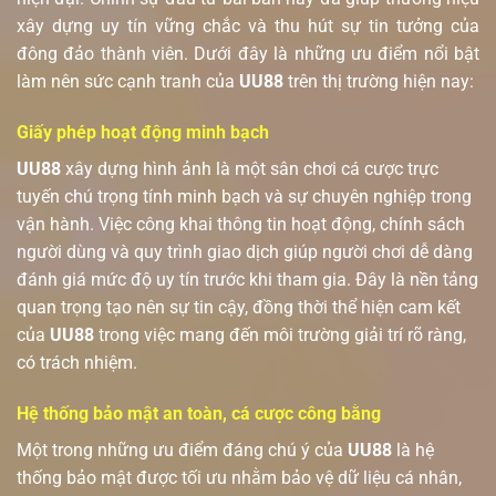
xây dựng uy tín vững chắc và thu hút sự tin tưởng của
đông đảo thành viên. Dưới đây là những ưu điểm nổi bật
làm nên sức cạnh tranh của
UU88
trên thị trường hiện nay:
Giấy phép hoạt động minh bạch
UU88
xây dựng hình ảnh là một sân chơi cá cược trực
tuyến chú trọng tính minh bạch và sự chuyên nghiệp trong
vận hành. Việc công khai thông tin hoạt động, chính sách
người dùng và quy trình giao dịch giúp người chơi dễ dàng
đánh giá mức độ uy tín trước khi tham gia. Đây là nền tảng
quan trọng tạo nên sự tin cậy, đồng thời thể hiện cam kết
của
UU88
trong việc mang đến môi trường giải trí rõ ràng,
có trách nhiệm.
Hệ thống bảo mật an toàn, cá cược công bằng
Một trong những ưu điểm đáng chú ý của
UU88
là hệ
thống bảo mật được tối ưu nhằm bảo vệ dữ liệu cá nhân,