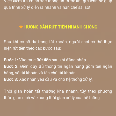
Việc kiểm tra chính xác thông tin trước khi gửi lệnh sẽ giúp
quá trình xử lý diễn ra nhanh và hạn chế sai sót.
HƯỚNG DẪN RÚT TIỀN NHANH CHÓNG
Sau khi có số dư trong tài khoản, người chơi có thể thực
hiện rút tiền theo các bước sau:
Bước 1:
Vào mục
Rút tiền
sau khi đăng nhập.
Bước 2:
Điền đầy đủ thông tin ngân hàng gồm tên ngân
hàng, số tài khoản và tên chủ tài khoản.
Bước 3:
Xác nhận yêu cầu và chờ hệ thống xử lý.
Thời gian hoàn tất thường khá nhanh, tùy theo phương
thức giao dịch và khung thời gian xử lý của hệ thống.