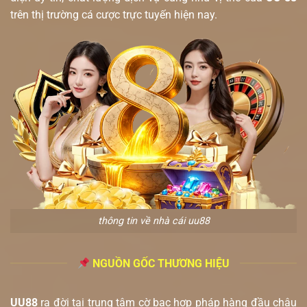
trên thị trường cá cược trực tuyến hiện nay.
thông tin về nhà cái uu88
NGUỒN GỐC THƯƠNG HIỆU
UU88
ra đời tại trung tâm cờ bạc hợp pháp hàng đầu châu