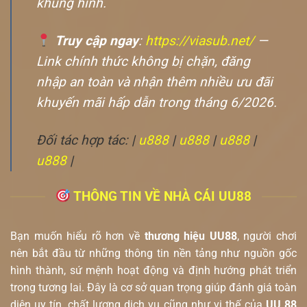
khung hình.
Truy cập ngay
:
https://viasub.net/
—
Link chính thức không bị chặn, đăng
nhập an toàn và nhận thêm nhiều ưu đãi
khuyến mãi hấp dẫn trong tháng 6/2026.
Đối tác hợp tác:
|
u888
|
u888
|
u888
|
u888
|
THÔNG TIN VỀ NHÀ CÁI UU88
Bạn muốn hiểu rõ hơn về
thương hiệu UU88
, người chơi
nên bắt đầu từ những thông tin nền tảng như nguồn gốc
hình thành, sứ mệnh hoạt động và định hướng phát triển
trong tương lai. Đây là cơ sở quan trọng giúp đánh giá toàn
diện uy tín, chất lượng dịch vụ cũng như vị thế của
UU 88