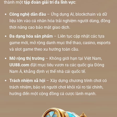
thành một
tập đoàn giải trí đa lĩnh vực
:
Công nghệ dẫn đầu
– Ứng dụng AI, blockchain và dữ
liệu lớn vào cá nhân hóa trải nghiệm người dùng, đồng
thời nâng cao bảo mật giao dịch.
Đa dạng hóa sản phẩm
– Liên tục cập nhật các tựa
game mới, mở rộng danh mục thể thao, casino, esports
và slot game theo xu hướng toàn cầu.
Mở rộng thị trường
– Không giới hạn tại Việt Nam,
UU88.com
đặt mục tiêu vươn ra các quốc gia Đông
Nam Á, khẳng định vị thế nhà cái quốc tế.
Trách nhiệm xã hội
– Xây dựng chương trình chơi có
trách nhiệm, bảo vệ người chơi khỏi rủi ro tài chính,
hướng đến một cộng đồng cá cược lành mạnh.