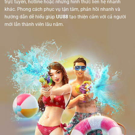
trực tuyến, hotline hoặc những hình thức liên hệ nhanh
khác. Phong cách phục vụ tận tâm, phản hồi nhanh và
hướng dẫn dễ hiểu giúp
UU88
tạo thiện cảm với cả người
mới lẫn thành viên lâu năm.