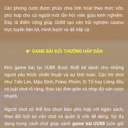
Các phòng cược được phân chia linh hoạt theo mức vốn,
phù hợp cho cả người mới lẫn hội viên giàu kinh nghiệm.
Đây là điểm cộng giúp UU88 tạo nên trải nghiệm casino
trực tuyến tiện lợi, minh bạch và dễ tiếp cậ
GAME BÀI ĐỔI THƯỞNG HẤP DẪN
Kho game bài tại UU88 được thiết kế dành cho những
người yêu thích chiến thuật và sự tính toán. Các trò chơi
như Tiến Lên, Mậu Binh, Poker, Phỏm, Xì Tố hay Liêng đều
có luật chơi rõ ràng, thao tác đơn giản và nhịp độ ván cược
nhanh.
Người chơi có thể lựa chọn bàn phù hợp với ngân sách,
theo dõi lịch sử ván chơi và quản lý vốn dễ dàng. Sự đa
dạng trong cách chơi giúp sảnh
game bài UU88
luôn giữ